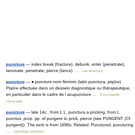
puncture
— index break (fracture), debunk, enter (penetrate),
lancinate, penetrate, pierce (lance) …
Law dictionary
puncture
— ● puncture nom féminin (latin punctura, piqûre)
Piqûre effectuée dans un dessein diagnostique ou thérapeutique,
en particulier dans le cadre de l acupuncture …
Encyclopédie
Universelle
puncture
— late 14c., from L.L. punctura a pricking, from L.
punctus, prop. pp. of pungere to prick, pierce (see PUNGENT (Cf.
pungent)). The verb is from 1690s. Related: Punctured; puncturing
…
Etymology dictionary