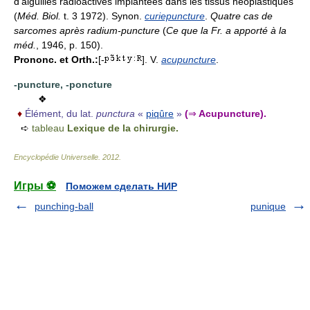
d'aiguilles radioactives implantées dans les tissus néoplastiques``
(
Méd. Biol.
t. 3 1972). Synon.
curiepuncture
.
Quatre cas de
sarcomes après radium-puncture
(
Ce que la Fr. a apporté à la
méd.
, 1946, p. 150).
Prononc. et Orth.:
[-
]. V.
acupuncture
.
-puncture,
-poncture
❖
♦
Élément, du lat.
punctura
«
piqûre
»
(
⇒
Acupuncture).
➪
tableau
Lexique de la chirurgie.
Encyclopédie Universelle
.
2012
.
Игры ⚽
Поможем сделать НИР
punching-ball
punique