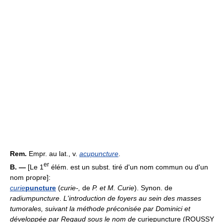
Rem.
Empr. au lat., v.
acupuncture
.
er
B. —
[Le 1
élém. est un subst. tiré d'un nom commun ou d'un
nom propre]:
curie
puncture
(
curie-,
de
P. et M. Curie
). Synon. de
radiumpuncture
.
L'introduction de foyers au sein des masses
tumorales, suivant la méthode préconisée par Dominici et
développée par Regaud sous le nom de
curiepuncture (ROUSSY