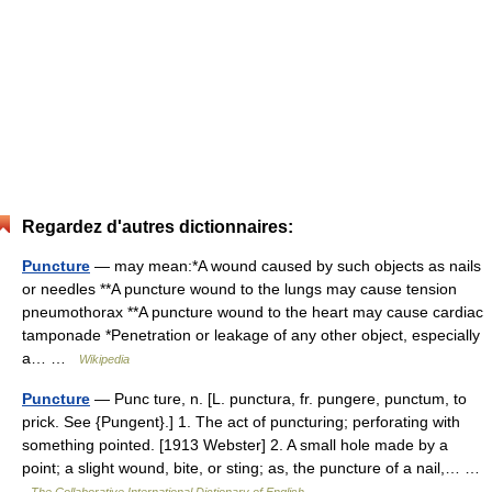
Regardez d'autres dictionnaires:
Puncture
— may mean:*A wound caused by such objects as nails
or needles **A puncture wound to the lungs may cause tension
pneumothorax **A puncture wound to the heart may cause cardiac
tamponade *Penetration or leakage of any other object, especially
a… …
Wikipedia
Puncture
— Punc ture, n. [L. punctura, fr. pungere, punctum, to
prick. See {Pungent}.] 1. The act of puncturing; perforating with
something pointed. [1913 Webster] 2. A small hole made by a
point; a slight wound, bite, or sting; as, the puncture of a nail,… …
The Collaborative International Dictionary of English