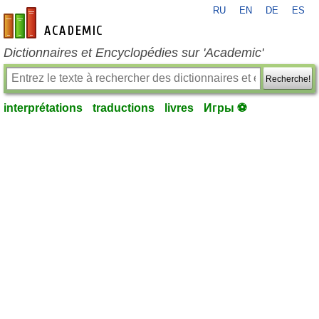
RU
EN
DE
ES
fr-academic.com
Dictionnaires et Encyclopédies sur 'Academic'
Recherche!
interprétations
traductions
livres
Игры ⚽