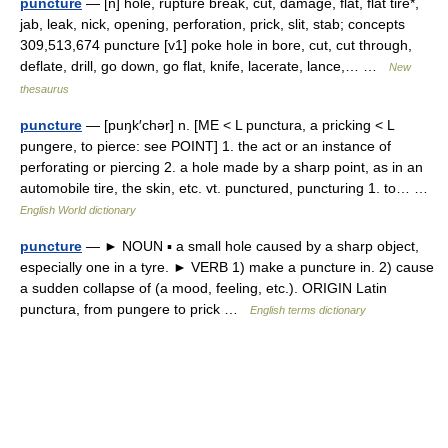
puncture
— [n] hole, rupture break, cut, damage, flat, flat tire*,
jab, leak, nick, opening, perforation, prick, slit, stab; concepts
309,513,674 puncture [v1] poke hole in bore, cut, cut through,
deflate, drill, go down, go flat, knife, lacerate, lance,… …
New
thesaurus
puncture
— [puŋk′chər] n. [ME < L punctura, a pricking < L
pungere, to pierce: see POINT] 1. the act or an instance of
perforating or piercing 2. a hole made by a sharp point, as in an
automobile tire, the skin, etc. vt. punctured, puncturing 1. to… …
English World dictionary
puncture
— ► NOUN ▪ a small hole caused by a sharp object,
especially one in a tyre. ► VERB 1) make a puncture in. 2) cause
a sudden collapse of (a mood, feeling, etc.). ORIGIN Latin
punctura, from pungere to prick …
English terms dictionary