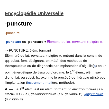
Encyclopédie Universelle
-puncture
-puncture
-
puncture
ou
-poncture
♦
Élément, du lat.
punctura
« piqûre ».
⇒-PUNCTURE, élém. formant
Élém. tiré du lat.
punctura
« piqûre », entrant dans la constr. de
qq. subst. fém. désignant, en
méd.
, des méthodes de
thérapeutique ou de diagnostic par implantation d'aiguille(
s
) en un
er
point énergétique de tissu ou d'organe; le 1
élém., élém. sav.
d'orig. lat. ou subst. fr., exprime le procédé de thérapie utilisé pour
l'implantation (
instrument
,
mati
ère, méthode).
er
A. —
[Le 1
élém. est un élém. formant] V.
électropuncture
(
s.v.
électri-
II C 2 a),
galvanopuncture
(
s.v. galvano-
B),
ignipuncture
(
s.v. igni-
II).