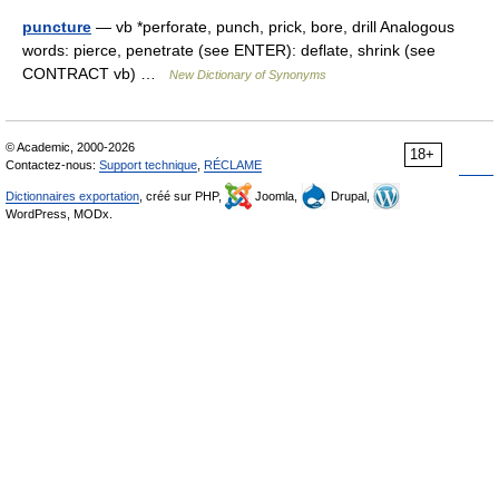
puncture
— vb *perforate, punch, prick, bore, drill Analogous
words: pierce, penetrate (see ENTER): deflate, shrink (see
CONTRACT vb) …
New Dictionary of Synonyms
© Academic, 2000-2026
18+
Contactez-nous:
Support technique
,
RÉCLAME
Dictionnaires exportation
, créé sur PHP,
Joomla,
Drupal,
WordPress, MODx.